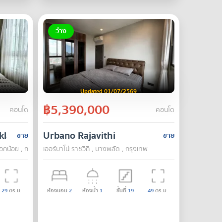
ว่าง
Updated 01/07/2569
฿5,390,000
คอนโด
คอนโด
klao
Urbano Rajavithi
ขาย
ขาย
งกอกน้อย , กรุงเทพ
เออร์บาโน่ ราชวิถี , บางพลัด , กรุงเทพ
29
ตร.ม.
ห้องนอน
2
ห้องน้ำ
1
ชั้นที่
19
49
ตร.ม.