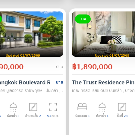
ว่าง
Updated 03/07/2569
Updated 01/07/2569
90,000
฿1,890,000
บ้าน
angkok Boulevard Ratchaphruek - Pinklao
The Trust Residence Pin
ขาย
อก บูเลอวาร์ด ราชพฤกษ์ - ปิ่นเกล้า , บางกรวย , นนทบุรี
เดอะ ทรัสต์ เรสซิเด้นซ์ ปิ่นเกล้า , บา
4
ห้องน้ำ
3
จำนวนชั้น
2
53
ตร.ว.
ห้องนอน
1
ห้องน้ำ
1
ชั้นที่
28