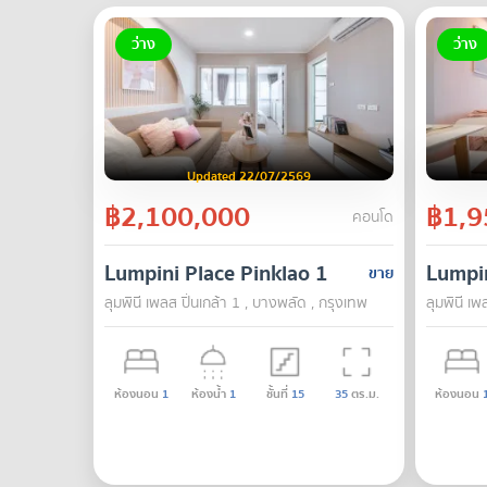
ว่าง
ว่าง
Updated 22/07/2569
฿2,100,000
฿1,9
คอนโด
Lumpini Place Pinklao 1
Lumpin
ขาย
ลุมพินี เพลส ปิ่นเกล้า 1 , บางพลัด , กรุงเทพ
ลุมพินี เพ
ห้องนอน
1
ห้องน้ำ
1
ชั้นที่
15
35
ตร.ม.
ห้องนอน