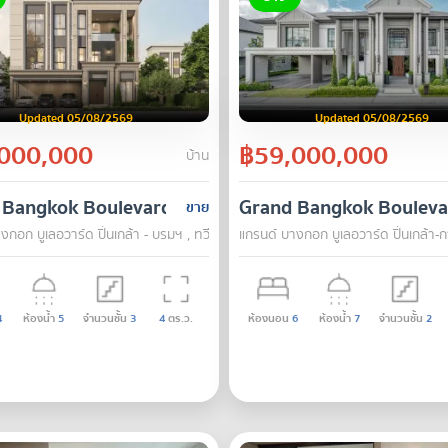
Updated 05/08/2569
Updated 05/08/2569
000,000
฿59,000,000
บ้าน
rom
 Bangkok Boulevard Pinklao - Borom
Grand Bangkok Bouleva
ขาย
ทพ
งกอก บูเลอวาร์ด ปิ่นเกล้า - บรมฯ , ทวีวัฒนา , กรุงเทพ
แกรนด์ บางกอก บูเลอวาร์ด ปิ่นเกล้า-ก
4
ห้องน้ำ
5
จำนวนชั้น
3
4
ตร.ว.
ห้องนอน
6
ห้องน้ำ
7
จำนวนชั้น
2