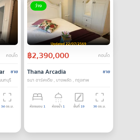
ว่าง
Updated 22/07/2569
฿2,390,000
คอนโด
คอนโด
ran
Thana Arcadia
ขาย
ขาย
นนทบุรี
ธนา อาร์เคเดีย , บางพลัด , กรุงเทพ
34
ตร.ม.
ห้องนอน
1
ห้องน้ำ
1
ชั้นที่
19
36
ตร.ม.