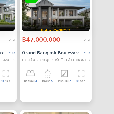
Updated 05/08/2569
฿47,000,000
บ้าน
บ้าน
rd Pinklao-Kanchana
Grand Bangkok Boulevard Pinklao-Kanch
ขาย
ขาย
าญจนา , ตลิ่งชัน , กรุงเทพ
แกรนด์ บางกอก บูเลอวาร์ด ปิ่นเกล้า-กาญจนา , ตลิ่งชัน , กรุงเทพ
90
ตร.ว.
ห้องนอน
4
ห้องน้ำ
5
จำนวนชั้น
2
39
ตร.ว.