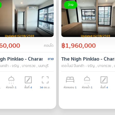
ว่าง
Updated 02/08/2569
Updated 02/08/2569
60,000
฿1,960,000
คอนโด
gh Pinklao - Charan
The Nigh Pinklao - Cha
ขาย
ิ่นเกล้า - จรัญ , บางกรวย , นนทบุรี
เดอะไนน์ ปิ่นเกล้า - จรัญ , บางกรวย , 
1
ห้องน้ำ
1
ชั้นที่
4
34
ตร.ม.
ห้องนอน
1
ห้องน้ำ
1
ชั้นที่
4