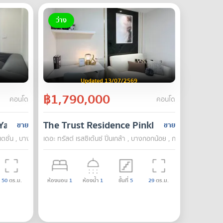
ว่าง
Updated 13/07/2569
฿1,790,000
คอนโด
คอนโด
Yaek Fai Chai Station
The Trust Residence Pinklao
ขาย
ขาย
ตชั่น , บางกอกน้อย , กรุงเทพ
เดอะ ทรัสต์ เรสซิเด้นซ์ ปิ่นเกล้า , บางกอกน้อย , กรุงเทพ
50
ตร.ม.
ห้องนอน
1
ห้องน้ำ
1
ชั้นที่
5
29
ตร.ม.