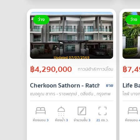
ว่าง
ว่าง
Updated 07/07/2569
฿4,290,000
฿7,4
ทาวน์เฮ้าส์/ทาวน์โฮม
Cherkoon Sathorn - Ratchapruek
Life B
ขาย
เฌอคูณ สาทร - ราชพฤกษ์ , ตลิ่งชัน , กรุงเทพ
ไลฟ์ บางก
ห้องนอน
3
ห้องน้ำ
3
จำนวนชั้น
3
21
ตร.ว.
ห้องนอน