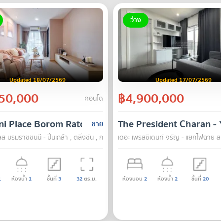
ว่าง
Updated 18/07/2569
Updated 17/07/2569
50,000
฿4,900,000
คอนโด
i Place Borom Ratchachonni - Pinklao
The President Charan - 
ขาย
ลส บรมราชชนนี - ปิ่นเกล้า , ตลิ่งชัน , กรุงเทพ
เดอะ เพรสซิเดนท์ จรัญ - แยกไฟฉาย สเ
1
ห้องน้ำ
1
ชั้นที่
3
32
ตร.ม.
ห้องนอน
2
ห้องน้ำ
2
ชั้นที่
20