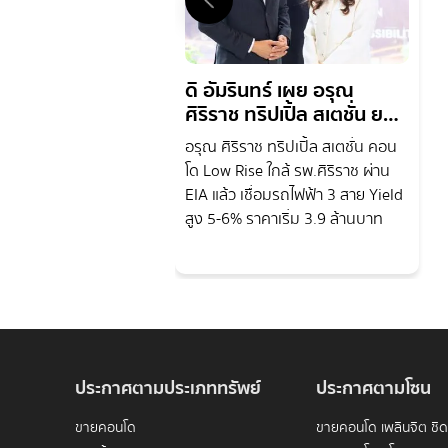
ดิ อัมรินทร์ เผย อรุณ
ศิริราช ทริปเปิ้ล สเตชั่น ยอด
ขายแรง ผ่าน EIA แล้ว
อรุณ ศิริราช ทริปเปิ้ล สเตชั่น คอน
โด Low Rise ใกล้ รพ.ศิริราช ผ่าน
EIA แล้ว เชื่อมรถไฟฟ้า 3 สาย Yield
สูง 5-6% ราคาเริ่ม 3.9 ล้านบาท
ประกาศตามประเภททรัพย์
ประกาศตามโซน
ขายคอนโด
ขายคอนโด เพลินจิต ชิ