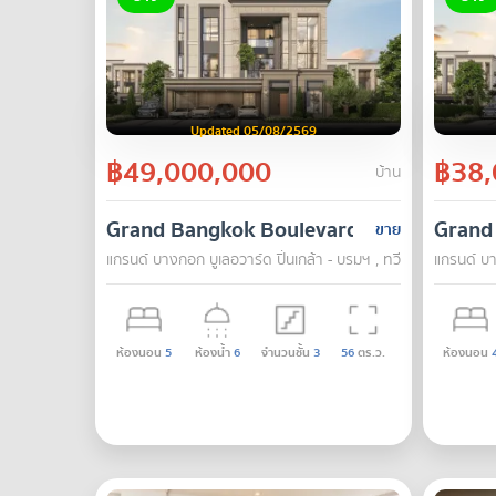
Updated 05/08/2569
฿49,000,000
฿38,
บ้าน
Grand Bangkok Boulevard Pinklao - Bo
Grand
ขาย
แกรนด์ บางกอก บูเลอวาร์ด ปิ่นเกล้า - บรมฯ , ทวีวัฒนา , กรุงเ
แกรนด์ บา
ห้องนอน
5
ห้องน้ำ
6
จำนวนชั้น
3
56
ตร.ว.
ห้องนอน