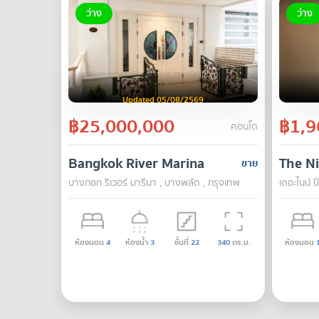
ว่าง
ว่าง
Updated 05/08/2569
฿25,000,000
฿1,9
คอนโด
Bangkok River Marina
The Ni
ขาย
บางกอก ริเวอร์ มารีนา , บางพลัด , กรุงเทพ
เดอะไนน์ ป
ห้องนอน
4
ห้องน้ำ
3
ชั้นที่
22
340
ตร.ม.
ห้องนอน