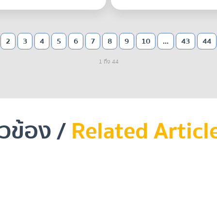
2
3
4
5
6
7
8
9
10
...
43
44
1 ถึง 44
ยวข้อง /
Related Articl