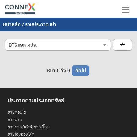
หน้าหลัก
/ รวมประกาศ เช่า
BTS แยก คปอ.

หน้า 1 ถึง 0
ถัดไป
ประกาศตามประเภททรัพย์
ขายคอนโด
ขายบ้าน
ขายทาวน์เฮ้าส์/ทาวน์โฮม
ขายโฮมออฟฟิศ