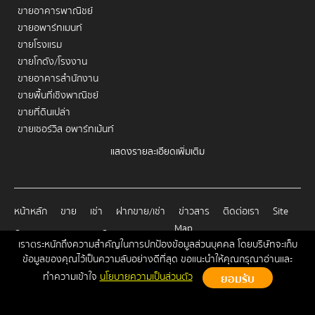
ขายอาคารพาณิชย์
ขายอพาร์ทเมนท์
ขายโรงแรม
ขายโกดัง/โรงงาน
ขายอาคารสำนักงาน
ขายพื้นที่เชิงพาณิชย์
ขายที่ดินเปล่า
ขายเซอร์วิส อพาร์ทเม้นท์
แสดงรายละเอียดเพิ่มเติม
เช่าคอนโด
เช่าบ้าน
เช่าทาวน์เฮ้าส์/ทาวน์โฮม
หน้าหลัก
ขาย
เช่า
ฝากขาย/เช่า
ข่าวสาร
ติดต่อเรา
Site
เช่าโฮมออฟฟิศ
Map
เช่าอาคารพาณิชย์
Copyrights © 2026, Connex Property
เราตระหนักถึงความสำคัญในการปกป้องข้อมูลส่วนบุคคล โดยบริษัทจะเก็บ
เช่าอพาร์ทเมนท์
ข้อมูลของคุณไว้เป็นความลับอย่างดีที่สุด ขอแนะนำให้คุณกรุณาอ่านและ
เช่าโรงแรม
ทำความเข้าใจ
นโยบายความเป็นส่วนตัว
เช่าโกดัง/โรงงาน
เช่าอาคารสำนักงาน