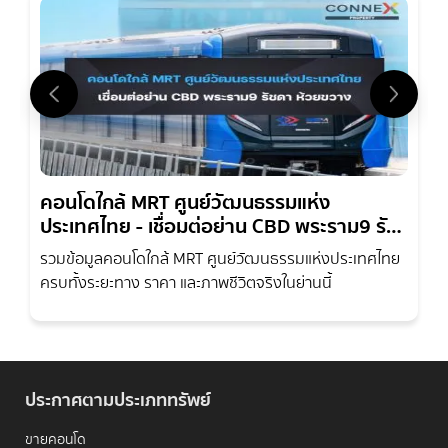
คอนโดใกล้ MRT ศูนย์วัฒนธรรมแห่ง
ประเทศไทย - เชื่อมต่อย่าน CBD พระราม9 รัช
ดา ห้วยขวาง
รวมข้อมูลคอนโดใกล้ MRT ศูนย์วัฒนธรรมแห่งประเทศไทย
ครบทั้งระยะทาง ราคา และภาพชีวิตจริงในย่านนี้
ประกาศตามประเภททรัพย์
ขายคอนโด