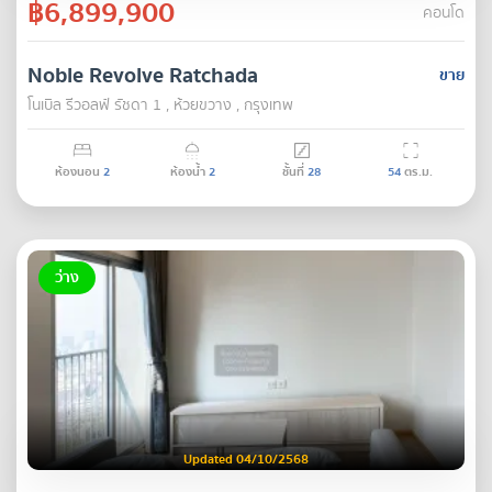
฿6,899,900
คอนโด
Noble Revolve Ratchada
ขาย
โนเบิล รีวอลฟ์ รัชดา 1 , ห้วยขวาง , กรุงเทพ
ห้องนอน
2
ห้องน้ำ
2
ชั้นที่
28
54
ตร.ม.
ว่าง
Updated 04/10/2568