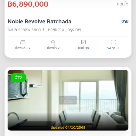
฿6,890,000
คอนโด
Noble Revolve Ratchada
ขาย
โนเบิล รีวอลฟ์ รัชดา 1 , ห้วยขวาง , กรุงเทพ
ห้องนอน
2
ห้องน้ำ
2
ชั้นที่
30
54
ตร.ม.
ว่าง
Updated 04/10/2568