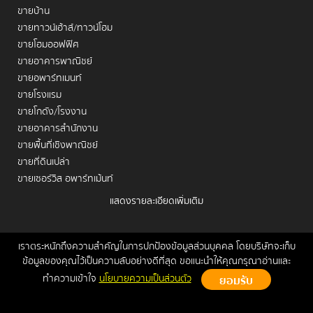
ขายบ้าน
ขายทาวน์เฮ้าส์/ทาวน์โฮม
ขายโฮมออฟฟิศ
ขายอาคารพาณิชย์
ขายอพาร์ทเมนท์
ขายโรงแรม
ขายโกดัง/โรงงาน
ขายอาคารสำนักงาน
ขายพื้นที่เชิงพาณิชย์
ขายที่ดินเปล่า
ขายเซอร์วิส อพาร์ทเม้นท์
แสดงรายละเอียดเพิ่มเติม
เช่าคอนโด
เช่าบ้าน
เช่าทาวน์เฮ้าส์/ทาวน์โฮม
เราตระหนักถึงความสำคัญในการปกป้องข้อมูลส่วนบุคคล โดยบริษัทจะเก็บ
หน้าหลัก
ขาย
เช่า
ฝากขาย/เช่า
ข่าวสาร
ติดต่อเรา
Site
ข้อมูลของคุณไว้เป็นความลับอย่างดีที่สุด ขอแนะนำให้คุณกรุณาอ่านและ
เช่าโฮมออฟฟิศ
Map
ทำความเข้าใจ
นโยบายความเป็นส่วนตัว
เช่าอาคารพาณิชย์
Copyrights © 2026, Connex Property
เช่าอพาร์ทเมนท์