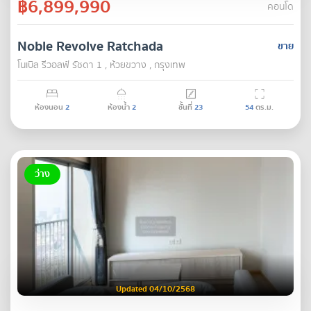
฿6,899,990
คอนโด
Noble Revolve Ratchada
ขาย
โนเบิล รีวอลฟ์ รัชดา 1 , ห้วยขวาง , กรุงเทพ
ห้องนอน
2
ห้องน้ำ
2
ชั้นที่
23
54
ตร.ม.
ว่าง
Updated 04/10/2568