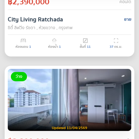
฿2,390,000
คอนโด
City Living Ratchada
ขาย
ซิตี้ ลิฟวิ่ง รัชดา , ห้วยขวาง , กรุงเทพ
ห้องนอน
1
ห้องน้ำ
1
ชั้นที่
11
37
ตร.ม.
ว่าง
Updated 11/04/2569