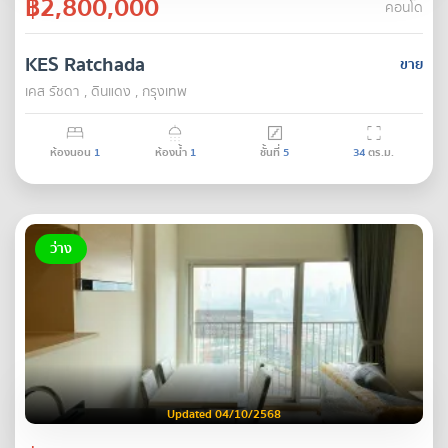
฿2,800,000
คอนโด
KES Ratchada
ขาย
เคส รัชดา , ดินแดง , กรุงเทพ
ห้องนอน
1
ห้องน้ำ
1
ชั้นที่
5
34
ตร.ม.
ว่าง
Updated 04/10/2568