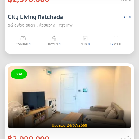
City Living Ratchada
ขาย
ซิตี้ ลิฟวิ่ง รัชดา , ห้วยขวาง , กรุงเทพ
ห้องนอน
1
ห้องน้ำ
1
ชั้นที่
8
37
ตร.ม.
ว่าง
Updated 24/07/2569
฿2,990,000