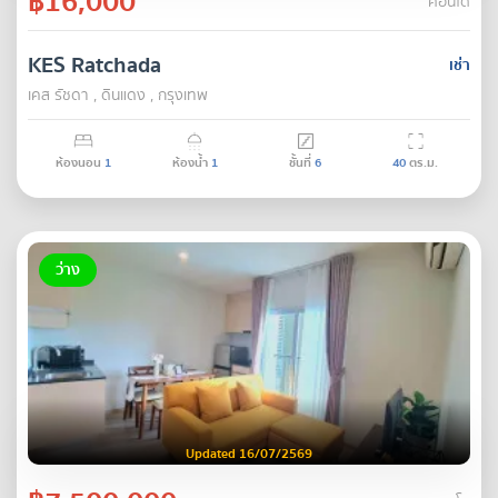
฿16,000
คอนโด
KES Ratchada
เช่า
เคส รัชดา , ดินแดง , กรุงเทพ
ห้องนอน
1
ห้องน้ำ
1
ชั้นที่
6
40
ตร.ม.
ว่าง
Updated 16/07/2569