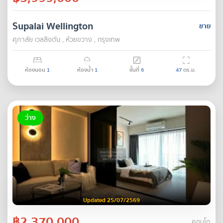
Supalai Wellington
ขาย
ศุภาลัย เวลลิงตัน , ห้วยขวาง , กรุงเทพ
ห้องนอน
1
ห้องน้ำ
1
ชั้นที่
6
47
ตร.ม.
ว่าง
Updated 25/07/2569
฿2,370,000
คอนโด