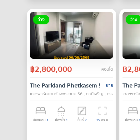
ว่าง
ว่าง
Updated 06/08/2569
฿2,800,000
฿2,8
คอนโด
The Parkland Phetkasem 56
The P
ขาย
เดอะพาร์คแลนด์ เพชรเกษม 56 , ภาษีเจริญ , กรุงเทพ
เดอะพาร์ค
ห้องนอน
1
ห้องน้ำ
1
ชั้นที่
7
35
ตร.ม.
ห้องนอน