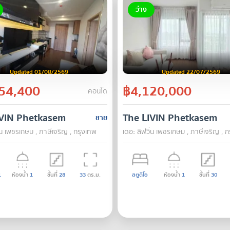
ว่าง
Updated 01/08/2569
Updated 22/07/2569
54,400
฿4,120,000
คอนโด
IVIN Phetkasem
The LIVIN Phetkasem
ขาย
ิ่น เพชรเกษม , ภาษีเจริญ , กรุงเทพ
เดอะ ลิฟวิ่น เพชรเกษม , ภาษีเจริญ , 
1
ห้องน้ำ
1
ชั้นที่
28
33
ตร.ม.
สตูดิโอ
ห้องน้ำ
1
ชั้นที่
30