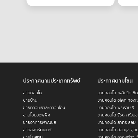
ประกาศตามประเภททรัพย์
ประกาศตามโซน
ขายคอนโด
ขายคอนโด เพลินจิต ชิ
ขายบ้าน
ขายคอนโด อโศก ทองห
ขายทาวน์เฮ้าส์/ทาวน์โฮม
ขายคอนโด พระราม 9
ขายโฮมออฟฟิศ
ขายคอนโด รัชดา ห้วย
ขายอาคารพาณิชย์
ขายคอนโด สาทร สีลม
ขายอพาร์ทเมนท์
ขายคอนโด อ่อนนุช อุดม
ขายโรงแรม
ขายคอนโด ลาดพร้าว เซ