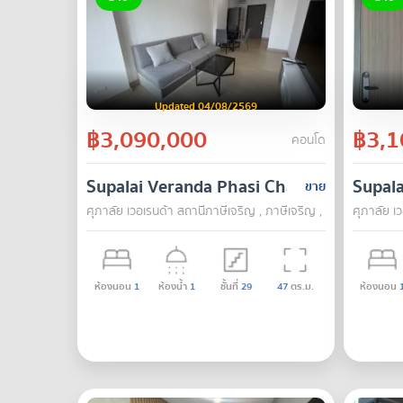
Updated 04/08/2569
฿3,090,000
฿3,1
คอนโด
Supalai Veranda Phasi Charoen Station
Supala
ขาย
ศุภาลัย เวอเรนด้า สถานีภาษีเจริญ , ภาษีเจริญ , กรุงเทพ
ศุภาลัย เ
ห้องนอน
1
ห้องน้ำ
1
ชั้นที่
29
47
ตร.ม.
ห้องนอน