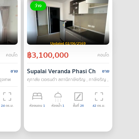
ว่าง
Updated 02/06/2569
฿3,100,000
คอนโด
คอนโด
Supalai Veranda Phasi Charoen Station
ขาย
ขาย
กรุงเทพ
ศุภาลัย เวอเรนด้า สถานีภาษีเจริญ , ภาษีเจริญ , กรุงเทพ
24
ตร.ม.
ห้องนอน
1
ห้องน้ำ
1
ชั้นที่
26
42
ตร.ม.