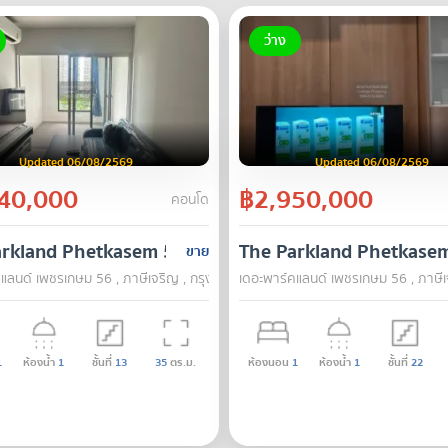
ว่าง
Updated 06/08/2569
Updated 06/08/2569
40,000
฿2,950,000
คอนโด
arkland Phetkasem 56
The Parkland Phetkase
ขาย
แลนด์ เพชรเกษม 56 , ภาษีเจริญ , กรุงเทพ
เดอะพาร์คแลนด์ เพชรเกษม 56 , ภาษีเ
1
ห้องน้ำ
1
ชั้นที่
13
35
ตร.ม.
ห้องนอน
1
ห้องน้ำ
1
ชั้นที่
22