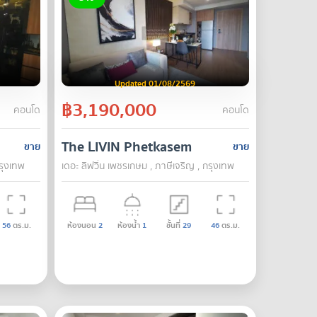
Updated 01/08/2569
฿3,190,000
คอนโด
คอนโด
The LIVIN Phetkasem
ขาย
ขาย
กรุงเทพ
เดอะ ลิฟวิ่น เพชรเกษม , ภาษีเจริญ , กรุงเทพ
56
ตร.ม.
ห้องนอน
2
ห้องน้ำ
1
ชั้นที่
29
46
ตร.ม.