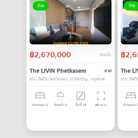
ว่าง
ว่าง
Updated 01/08/2569
฿2,670,000
฿2,6
คอนโด
The LIVIN Phetkasem
The L
ขาย
เดอะ ลิฟวิ่น เพชรเกษม , ภาษีเจริญ , กรุงเทพ
เดอะ ลิฟว
ห้องนอน
1
ห้องน้ำ
1
ชั้นที่
23
38
ตร.ม.
ห้องนอน