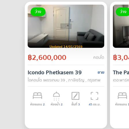
ว่าง
ว่าง
Updated 14/01/2569
฿2,600,000
฿3,0
คอนโด
Icondo Phetkasem 39
The P
ขาย
ไอคอนโด เพชรเกษม 39 , ภาษีเจริญ , กรุงเทพ
เดอะพาร์ค
ห้องนอน
2
ห้องน้ำ
2
ชั้นที่
3
45
ตร.ม.
ห้องนอน