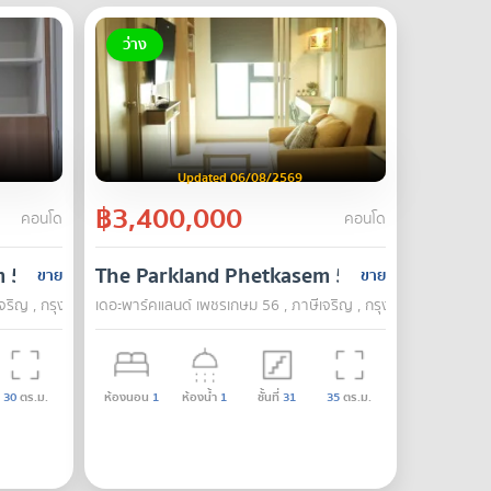
ว่าง
Updated 06/08/2569
฿3,400,000
คอนโด
คอนโด
m 56
The Parkland Phetkasem 56
ขาย
ขาย
จริญ , กรุงเทพ
เดอะพาร์คแลนด์ เพชรเกษม 56 , ภาษีเจริญ , กรุงเทพ
30
ตร.ม.
ห้องนอน
1
ห้องน้ำ
1
ชั้นที่
31
35
ตร.ม.