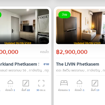
ว่าง
Updated 06/08/2569
Updated 06/08/2569
00,000
฿2,900,000
คอนโด
arkland Phetkasem 56
The LIVIN Phetkasem
ขาย
แลนด์ เพชรเกษม 56 , ภาษีเจริญ , กรุงเทพ
เดอะ ลิฟวิ่น เพชรเกษม , ภาษีเจริญ , 
1
ห้องน้ำ
1
ชั้นที่
22
30
ตร.ม.
ห้องนอน
1
ห้องน้ำ
1
ชั้นที่
13