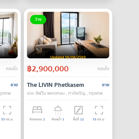
ว่าง
Updated 06/08/2569
฿2,900,000
คอนโด
คอนโด
The LIVIN Phetkasem
ขาย
ขาย
กรุงเทพ
เดอะ ลิฟวิ่น เพชรเกษม , ภาษีเจริญ , กรุงเทพ
33
ตร.ม.
ห้องนอน
1
ห้องน้ำ
1
ชั้นที่
12
33
ตร.ม.