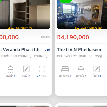
Updated 04/08/2569
Updated 01/08/2569
00,000
฿4,190,000
คอนโด
i Veranda Phasi Charoen Station
The LIVIN Phetkasem
ขาย
วอเรนด้า สถานีภาษีเจริญ , ภาษีเจริญ , กรุงเทพ
เดอะ ลิฟวิ่น เพชรเกษม , ภาษีเจริญ , 
1
ห้องน้ำ
1
ชั้นที่
19
42
ตร.ม.
ห้องนอน
2
ห้องน้ำ
2
ชั้นที่
24