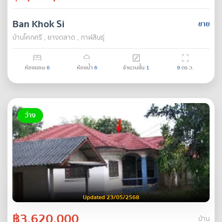
Ban Khok Si
ขาย
บ้านโคกศรี , ยางตลาด , กาฬสินธุ์
ห้องนอน
6
ห้องน้ำ
6
จำนวนชั้น
1
9
ตร.ว.
ว่าง
Updated 23/05/2568
฿3,620,000
บ้าน