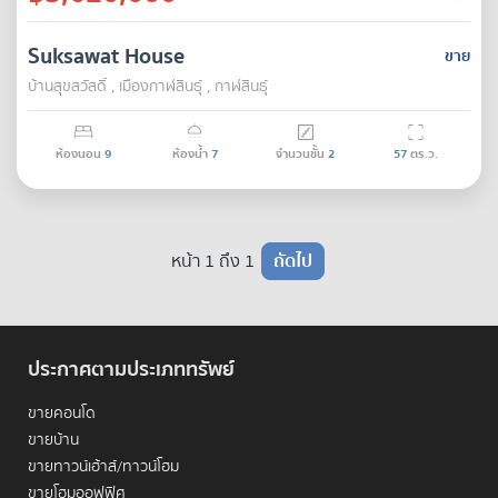
Suksawat House
ขาย
บ้านสุขสวัสดิ์ , เมืองกาฬสินธุ์ , กาฬสินธุ์
ห้องนอน
9
ห้องน้ำ
7
จำนวนชั้น
2
57
ตร.ว.
หน้า 1 ถึง 1
ถัดไป
ประกาศตามประเภททรัพย์
ขายคอนโด
ขายบ้าน
ขายทาวน์เฮ้าส์/ทาวน์โฮม
ขายโฮมออฟฟิศ