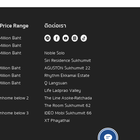
 Price Range
ติดต่อเรา
illion Baht
illion Baht
illion Baht
Noble Solo
Siri Residence Sukhumvit
illion Baht
AGUSTON Sukhumvit 22
illion Baht
Rhythm Ekkamai Estate
illion Baht
Q Langsuan
Life Ladprao Valley
nhome below 2
The Line Asoke-Ratchada
The Room Sukhumvit 62
nhome below 3
IDEO Mobi Sukhumvit 66
XT Phayathai
nhome below 5
The Empire Place
IDEO MOBI Rama 9