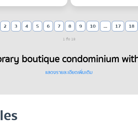
2
3
4
5
6
7
8
9
10
...
17
18
1 ถึง 18
ary boutique condominium with p
Near Thong lo
แสดงรายละเอียดเพิ่มเติม
les