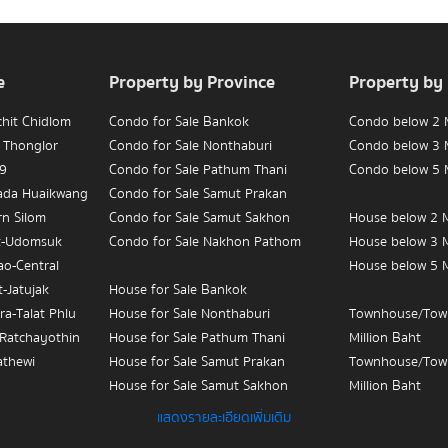
e
Property by Province
Property by
chit Chidlom
Condo for Sale Bankok
Condo below 2 M
 Thonglor
Condo for Sale Nonthaburi
Condo below 3 M
 9
Condo for Sale Pathum Thani
Condo below 5 M
hada Huaikwang
Condo for Sale Samut Prakan
rn Silom
Condo for Sale Samut Sakhon
House below 2 M
t-Udomsuk
Condo for Sale Nakhon Pathom
House below 3 M
ao-Central
House below 5 M
-Jatujak
House for Sale Bankok
ra-Talat Phlu
House for Sale Nonthaburi
Townhouse/Tow
-Ratchayothin
House for Sale Pathum Thani
Million Baht
athewi
House for Sale Samut Prakan
Townhouse/Tow
House for Sale Samut Sakhon
Million Baht
ian Yai-
House for Sale Nakhon Pathom
Townhouse/Tow
แสดงรายละเอียดเพิ่มเติม
Million Baht