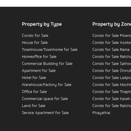
Property by Type
Property by Zon
Condo for Sale
Condo for Sale Ploen
House for Sale
Condo for Sale Asoke
Townhouse/Townhome for Sale
Condo for Sale Rama
Homeoffice for Sale
Condo for Sale Ratc
Commercial Building for Sale
Condo for Sale Satho
Apartment for Sale
Condo for Sale Onnu
Hotel for Sale
Condo for Sale Ladpr
Warehouse/Factory for Sale
Condo for Sale Mochit
Office for Sale
Condo for Sale Thaph
Commercial space for Sale
Condo for Sale Kaset
Land for Sale
Condo for Sale Ratch
Service Apartment for Sale
Phayathai
Condo for Sale Wongw
Condo for Rent
Charoennakorn