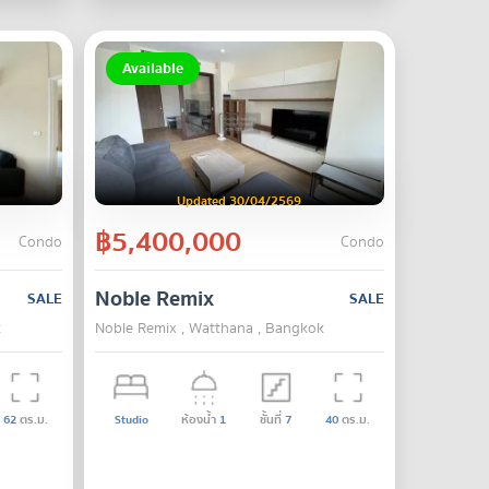
Available
Updated 30/04/2569
฿5,400,000
Condo
Condo
Noble Remix
SALE
SALE
k
Noble Remix , Watthana , Bangkok
62
ตร.ม.
Studio
ห้องน้ำ
1
ชั้นที่
7
40
ตร.ม.