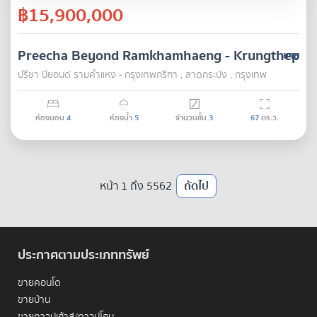
฿15,900,000
Preecha Beyond Ramkhamhaeng - Krungthepkr
ขาย
ปรีชา บียอนด์ รามคำแหง - กรุงเทพกรีฑา , ลาดกระบัง , กรุงเทพ
ห้องนอน
4
ห้องน้ำ
5
จำนวนชั้น
3
67
ตร.ว.
หน้า 1 ถึง 5562
ถัดไป
ประกาศตามประเภททรัพย์
ขายคอนโด
ขายบ้าน