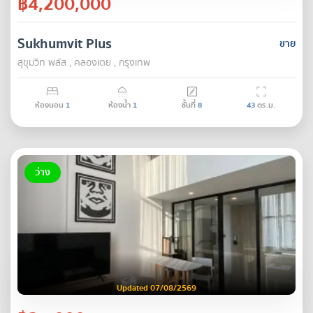
฿4,200,000
Sukhumvit Plus
ขาย
สุขุมวิท พลัส , คลองเตย , กรุงเทพ
ห้องนอน
1
ห้องน้ำ
1
ชั้นที่
8
43
ตร.ม.
ว่าง
Updated 07/08/2569