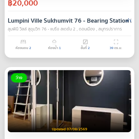
฿20,000
Lumpini Ville Sukhumvit 76 - Bearing Station 2
เช่า
ลุมพินี วิลล์ สุขุมวิท 76 - แบริ่ง สเตชั่น 2 , ดอนเมือง , สมุทรปราการ
ห้องนอน
2
ห้องน้ำ
1
ชั้นที่
2
39
ตร.ม.
ว่าง
Updated 07/08/2569