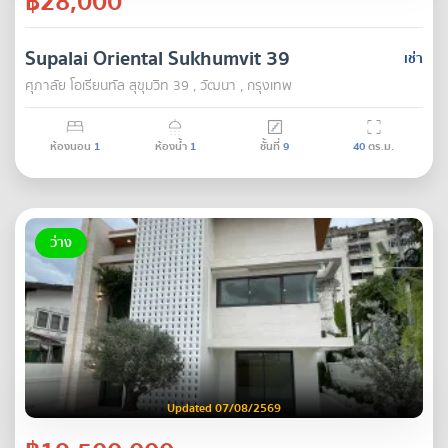
฿28,000
Supalai Oriental Sukhumvit 39
เช่า
ศุภาลัย โอเรียนทัล สุขุมวิท 39 , วัฒนา , กรุงเทพ
ห้องนอน
1
ห้องน้ำ
1
ชั้นที่
9
40
ตร.ม.
ว่าง
Updated 07/08/2569