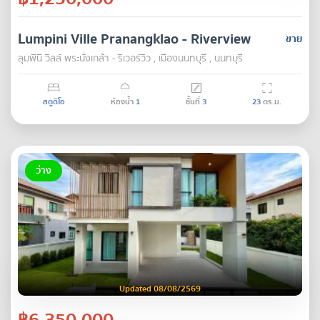
Lumpini Ville Pranangklao - Riverview
ขาย
ลุมพินี วิลล์ พระนั่งเกล้า - ริเวอร์วิว , เมืองนนทบุรี , นนทบุรี
สตูดิโอ
ห้องน้ำ
1
ชั้นที่
3
23
ตร.ม.
ว่าง
Updated 08/08/2569
฿6,350,000