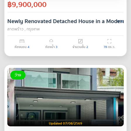
฿9,900,000
Newly Renovated Detached House in a Modern Tro
ขาย
ลาดพร้าว , กรุงเทพ
ห้องนอน
4
ห้องน้ำ
3
จำนวนชั้น
2
78
ตร.ว.
ว่าง
Updated 07/08/2569