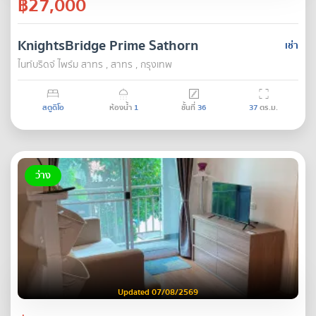
฿27,000
KnightsBridge Prime Sathorn
เช่า
ไนท์บริดจ์ ไพร์ม สาทร , สาทร , กรุงเทพ
สตูดิโอ
ห้องน้ำ
1
ชั้นที่
36
37
ตร.ม.
ว่าง
Updated 07/08/2569