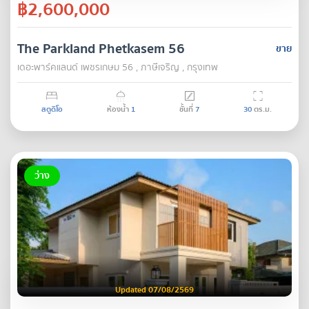
฿2,600,000
The Parkland Phetkasem 56
ขาย
เดอะพาร์คแลนด์ เพชรเกษม 56 , ภาษีเจริญ , กรุงเทพ
สตูดิโอ
ห้องน้ำ
1
ชั้นที่
7
30
ตร.ม.
ว่าง
Updated 07/08/2569