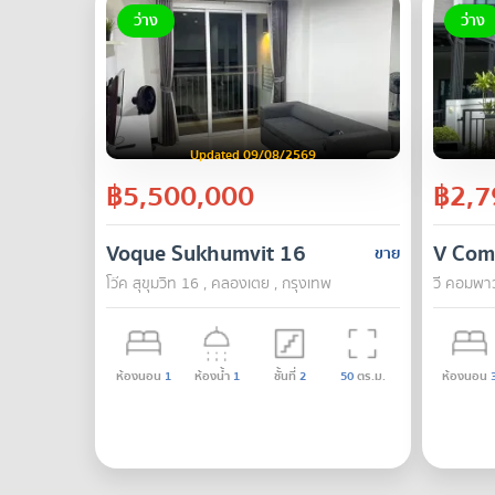
ว่าง
ว่าง
Updated 09/08/2569
฿5,500,000
฿2,7
Voque Sukhumvit 16
V Com
ขาย
โว๊ค สุขุมวิท 16 , คลองเตย , กรุงเทพ
วี คอมพาวด
ห้องนอน
1
ห้องน้ำ
1
ชั้นที่
2
50
ตร.ม.
ห้องนอน