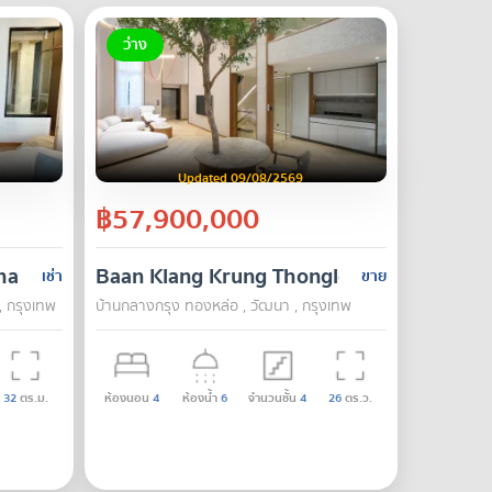
ว่าง
Updated 09/08/2569
฿57,900,000
haburi
Baan Klang Krung Thonglor
เช่า
ขาย
, กรุงเทพ
บ้านกลางกรุง ทองหล่อ , วัฒนา , กรุงเทพ
32
ตร.ม.
ห้องนอน
4
ห้องน้ำ
6
จำนวนชั้น
4
26
ตร.ว.