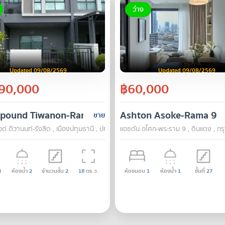
ว่าง
Updated 09/08/2569
Updated 09/08/2569
90,000
฿60,000
pound Tiwanon-Rangsit
Ashton Asoke-Rama 9
ขาย
์ ติวานนท์-รังสิต , เมืองปทุมธานี , ปทุมธานี
แอชตัน อโศก-พระราม 9 , ดินแดง , กร
3
ห้องน้ำ
2
จำนวนชั้น
2
18
ตร.ว.
ห้องนอน
1
ห้องน้ำ
1
ชั้นที่
27