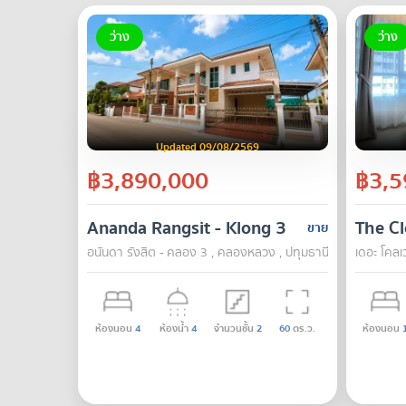
ว่าง
ว่าง
Updated 09/08/2569
฿3,890,000
฿3,5
Ananda Rangsit - Klong 3
The Cl
ขาย
อนันดา รังสิต - คลอง 3 , คลองหลวง , ปทุมธานี
เดอะ โคลเ
ห้องนอน
4
ห้องน้ำ
4
จำนวนชั้น
2
60
ตร.ว.
ห้องนอน