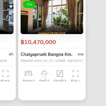
ว่าง
Updated 09/08/2569
฿10,470,000
Chaiyapruek Bangna Km. 15
เช่า
ขาย
ุงเทพ
ชัยพฤกษ์ บางนา กม. 15 , บางพลี , สมุทรปราการ
47
ตร.ม.
ห้องนอน
3
ห้องน้ำ
3
จำนวนชั้น
2
57
ตร.ว.