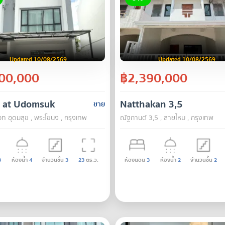
Updated 10/08/2569
Updated 10/08/2569
00,000
฿2,390,000
z at Udomsuk
Natthakan 3,5
ขาย
อท อุดมสุข , พระโขนง , กรุงเทพ
ณัฐกานต์ 3,5 , สายไหม , กรุงเทพ
3
ห้องน้ำ
4
จำนวนชั้น
3
23
ตร.ว.
ห้องนอน
3
ห้องน้ำ
2
จำนวนชั้น
2