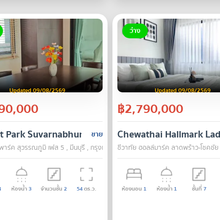
ว่าง
Updated 09/08/2569
Updated 09/08/2569
90,000
฿2,790,000
ct Park Suvarnabhumi Phase 5
Chewathai Hallmark La
ขาย
าร์ค สุวรรณภูมิ เฟส 5 , มีนบุรี , กรุงเทพ
ชีวาทัย ฮอลล์มาร์ค ลาดพร้าว-โชคชัย
4
ห้องน้ำ
3
จำนวนชั้น
2
54
ตร.ว.
ห้องนอน
1
ห้องน้ำ
1
ชั้นที่
7