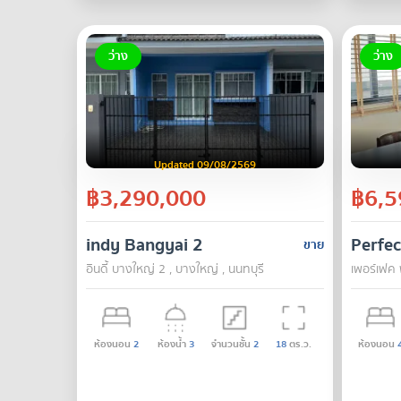
ว่าง
ว่าง
Updated 09/08/2569
฿3,290,000
฿6,5
indy Bangyai 2
Perfe
ขาย
อินดี้ บางใหญ่ 2 , บางใหญ่ , นนทบุรี
เพอร์เฟค พ
ห้องนอน
2
ห้องน้ำ
3
จำนวนชั้น
2
18
ตร.ว.
ห้องนอน