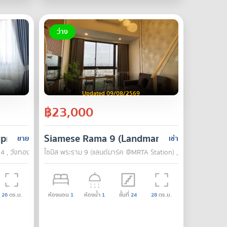
ว่าง
Updated 09/08/2569
฿23,000
dprao-Chokchai 4
Siamese Rama 9 (Landmark @MRTA Stati
ขาย
เช่า
 4 , วังทองหลาง , กรุงเทพ
ไซมิส พระราม 9 (แลนด์มาร์ค @MRTA Station) , บางกะปิ , กรุงเท
26
ตร.ม.
ห้องนอน
1
ห้องน้ำ
1
ชั้นที่
24
28
ตร.ม.