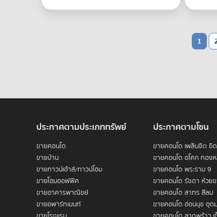
1
ประกาศตามประเภททรัพย์
ประกาศตามโซน
ขายคอนโด
ขายคอนโด เพลินจิต ชิ
ขายบ้าน
ขายคอนโด อโศก ทองห
ขายทาวน์เฮ้าส์/ทาวน์โฮม
ขายคอนโด พระราม 9
ขายโฮมออฟฟิศ
ขายคอนโด รัชดา ห้วย
ขายอาคารพาณิชย์
ขายคอนโด สาทร สีลม
ขายอพาร์ทเมนท์
ขายคอนโด อ่อนนุช อุดม
ขายโรงแรม
ขายคอนโด ลาดพร้าว เซ