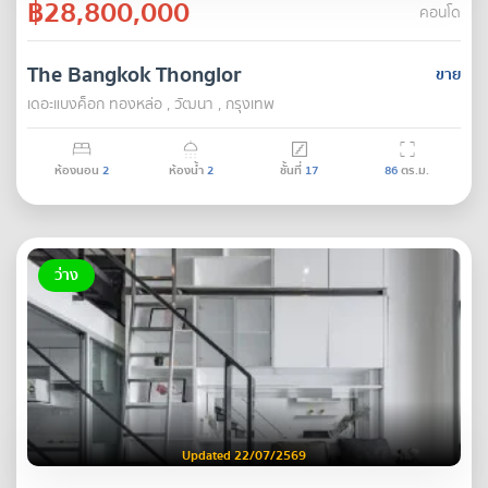
฿28,800,000
คอนโด
The Bangkok Thonglor
ขาย
เดอะแบงค็อก ทองหล่อ , วัฒนา , กรุงเทพ
ห้องนอน
2
ห้องน้ำ
2
ชั้นที่
17
86
ตร.ม.
ว่าง
Updated 22/07/2569