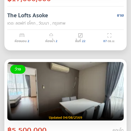
The Lofts Asoke
ขาย
เดอะ ลอฟท์ อโศก , วัฒนา , กรุงเทพ
ห้องนอน
2
ห้องน้ำ
2
ชั้นที่
22
87
ตร.ม.
ว่าง
Updated 04/08/2569
฿5,500,000
คอนโด