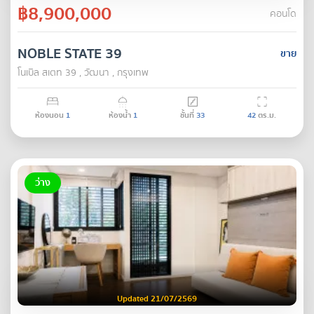
฿8,900,000
คอนโด
NOBLE STATE 39
ขาย
โนเบิล สเตท 39 , วัฒนา , กรุงเทพ
ห้องนอน
1
ห้องน้ำ
1
ชั้นที่
33
42
ตร.ม.
ว่าง
Updated 21/07/2569