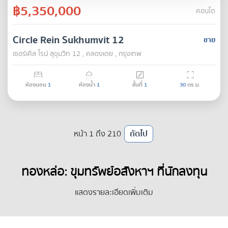
฿5,350,000
คอนโด
Circle Rein Sukhumvit 12
ขาย
เซอร์เคิล ไรน์ สุขุมวิท 12 , คลองเตย , กรุงเทพ
ห้องนอน
1
ห้องน้ำ
1
ชั้นที่
1
30
ตร.ม.
หน้า 1 ถึง 210
ถัดไป
ทองหล่อ: ขุมทรัพย์อสังหาฯ ที่นักลงทุน
ต้องไม่พลาด
แสดงรายละเอียดเพิ่มเติม