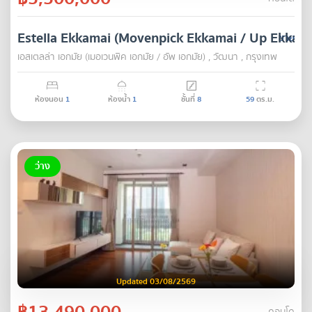
Estella Ekkamai (Movenpick Ekkamai / Up Ekkama
ขาย
เอสเตลล่า เอกมัย (เมอเวนพิค เอกมัย / อัพ เอกมัย) , วัฒนา , กรุงเทพ
ห้องนอน
1
ห้องน้ำ
1
ชั้นที่
8
59
ตร.ม.
ว่าง
Updated 03/08/2569
฿13,490,000