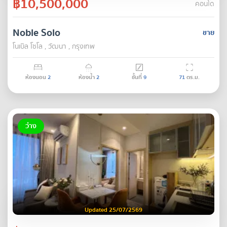
฿10,500,000
คอนโด
Noble Solo
ขาย
โนเบิล โซโล , วัฒนา , กรุงเทพ
ห้องนอน
2
ห้องน้ำ
2
ชั้นที่
9
71
ตร.ม.
ว่าง
Updated 25/07/2569