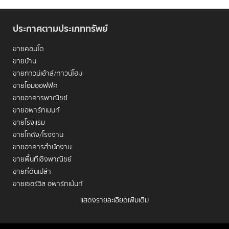
ประกาศตามประเภททรัพย์
ขายคอนโด
1. ทำไมทองหล่อถึงเป็นทำเลศักยภาพสูง?
ขายบ้าน
ขายทาวน์เฮ้าส์/ทาวน์โฮม
ทองหล่อโดดเด่นด้วยปัจจัยสำคัญที่ส่งเสริมการเติบโตของราคา
ขายโฮมออฟฟิศ
ที่ดินและคอนโดมิเนียมอย่างต่อเนื่อง ทำให้เป็นศูนย์รวมไลฟ์สไตล์
ขายอาคารพาณิชย์
และธุรกิจชั้นนำ หากคุณต้องการทำความเข้าใจอย่างลึกซึ้งถึง
ขายอพาร์ทเมนท์
ศักยภาพที่แท้จริงของทำเลทองหล่อ
คุณจะพบว่านี่คือหัวใจสำคัญ
ของการลงทุนที่ประสบความสำเร็จ
ขายโรงแรม
ขายโกดัง/โรงงาน
คมนาคมไร้รอยต่อ:
ทองหล่อเป็นศูนย์กลางการเดินทางที่
ขายอาคารสำนักงาน
เชื่อมโยงทุกเส้นทางได้อย่างง่ายดาย ใกล้
BTS ทองหล่อ
ขายพื้นที่เชิงพาณิชย์
เข้าถึง CBD ได้รวดเร็ว รวมถึง Airport Rail Link และ
ขายที่ดินเปล่า
ทางด่วน ที่เชื่อมต่อทุกการเดินทางให้สะดวกสบายยิ่งขึ้น
ขายเซอร์วิส อพาร์ทเม้นท์
ศูนย์กลางธุรกิจและแหล่งงาน:
ย่านนี้เต็มไปด้วยอาคาร
สำนักงานและบริษัทชั้นนำ โดยเฉพาะกลุ่มธุรกิจบริการ สื่อ
แสดงรายละเอียดเพิ่มเติม
เช่าคอนโด
และ Start-up ดึงดูดพนักงานและผู้บริหารให้ต้องการที่พัก
ใกล้ที่ทำงาน ทำให้มีดีมานด์ในการ
ขายคอนโด ทองหล่อ
เช่าบ้าน