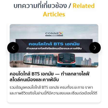
บทความที่เกี่ยวข้อง /
Related
Articles
ทองหล่อไม่ใช่แค่ย่านพักอาศัย แต่คือทำเลทองคำสำหรับนักลงทุน
อสังหาริมทรัพย์ ด้วยทำเลใจกลางเมืองและความต้องการที่สูง
คอนโดใกล้ BTS เอกมัย — ทำเลกลางไลฟ์
จากทั้งคนไทยและชาวต่างชาติ โดยเฉพาะกลุ่ม Expat ทำให้การ
สไตล์คนเมืองและคาเฟ่ฮับ
ขายคอนโด ทองหล่อ
มีศักยภาพในการทำกำไรสูง ไม่ว่าจะเป็นการ
ปล่อยเช่าหรือขายต่อในอนาคต หากคุณกำลังมองหาโอกาส
รวมข้อมูลคอนโดใกล้ BTS เอกมัย ครบทั้งระยะทาง ราคา
ลงทุนคอนโดทองหล่อ
บทความนี้จะพาคุณเจาะลึกทุกแง่มุม เพื่อให้
และภาพชีวิตจริงในย่านนี้ที่มีความสงบและเชื่อมต่อเมืองได้ดี
คุณเห็นภาพรวมและตัดสินใจได้อย่างมั่นใจ