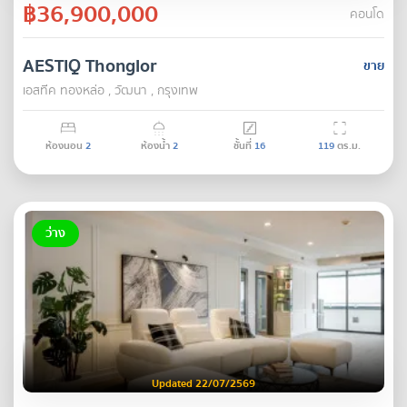
฿36,900,000
คอนโด
AESTIQ Thonglor
ขาย
เอสทีค ทองหล่อ , วัฒนา , กรุงเทพ
ห้องนอน
2
ห้องน้ำ
2
ชั้นที่
16
119
ตร.ม.
ว่าง
Updated 22/07/2569