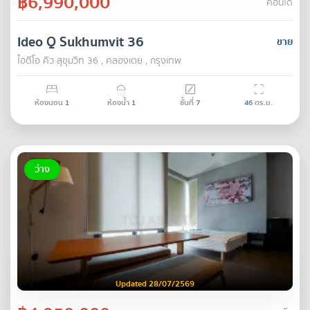
฿6,990,000
คอนโด
Ideo Q Sukhumvit 36
ขาย
ไอดีโอ คิว สุขุมวิท 36 , คลองเตย , กรุงเทพ
ห้องนอน
1
ห้องน้ำ
1
ชั้นที่
7
46
ตร.ม.
ว่าง
Updated 28/07/2569