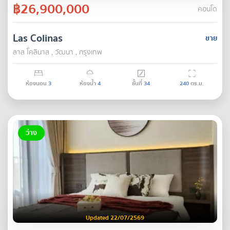
฿26,900,000
คอนโด
Las Colinas
ขาย
ลาส โคลินาส , วัฒนา , กรุงเทพ
ห้องนอน
3
ห้องน้ำ
4
ชั้นที่
34
240
ตร.ม.
ว่าง
Updated 22/07/2569