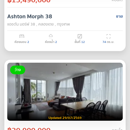
คอนโด
Ashton Morph 38
ขาย
แอชตัน มอร์ฟ 38 , คลองเตย , กรุงเทพ
ห้องนอน
2
ห้องน้ำ
2
ชั้นที่
12
74
ตร.ม.
ว่าง
Updated 29/07/2569