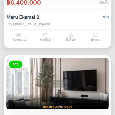
฿6,400,000
คอนโด
Maru Ekamai 2
ขาย
มารุ เอกมัย2 , วัฒนา , กรุงเทพ
ห้องนอน
1
ห้องน้ำ
1
ชั้นที่
13
35
ตร.ม.
ว่าง
Updated 23/07/2569