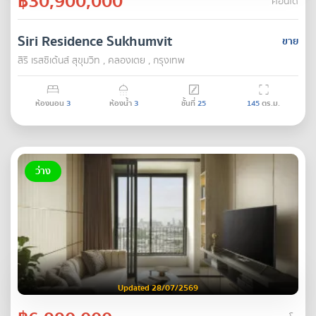
฿30,900,000
คอนโด
Siri Residence Sukhumvit
ขาย
สิริ เรสซิเด้นส์ สุขุมวิท , คลองเตย , กรุงเทพ
ห้องนอน
3
ห้องน้ำ
3
ชั้นที่
25
145
ตร.ม.
ว่าง
Updated 28/07/2569